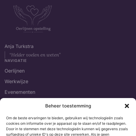
Anja Turkstra
“Helder voelen en weten”
NAVIGATIE
Oerlijnen
Werkwijze
Evenementen
Over Anja
Beheer toestemming
Contact
Om de beste ervaringen te bieden, gebruiken wij technologieën zoals
JURIDISCH
cookies om informatie over je apparaat op te slaan en/of te raadplegen.
Privacybeleid
Door in te stemmen met deze technologieën kunnen wij gegevens zoals
surfgedrag of unieke ID's op deze site verwerken. Als je geen